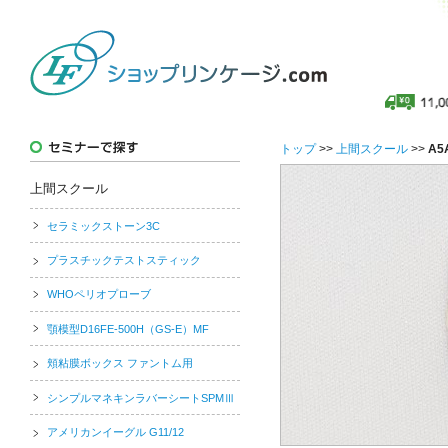
トップ
>>
上間スクール
>>
A5
上間スクール
セラミックストーン3C
プラスチックテストスティック
WHOペリオプローブ
顎模型D16FE-500H（GS-E）MF
頬粘膜ボックス ファントム用
シンプルマネキンラバーシートSPMⅢ
アメリカンイーグル G11/12