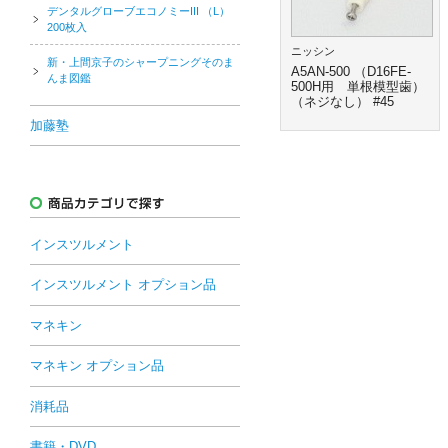
デンタルグローブエコノミーIII （L）
200枚入
ニッシン
新・上間京子のシャープニングそのま
A5AN-500 （D16FE-
んま図鑑
500H用 単根模型歯）
（ネジなし） #45
加藤塾
インスツルメント
インスツルメント オプション品
マネキン
マネキン オプション品
消耗品
書籍・DVD