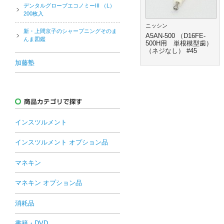
デンタルグローブエコノミーIII （L）
200枚入
ニッシン
新・上間京子のシャープニングそのま
A5AN-500 （D16FE-
んま図鑑
500H用 単根模型歯）
（ネジなし） #45
加藤塾
インスツルメント
インスツルメント オプション品
マネキン
マネキン オプション品
消耗品
書籍・DVD