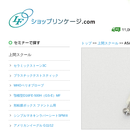
トップ
>>
上間スクール
>>
A5
上間スクール
セラミックストーン3C
プラスチックテストスティック
WHOペリオプローブ
顎模型D16FE-500H（GS-E）MF
頬粘膜ボックス ファントム用
シンプルマネキンラバーシートSPMⅢ
アメリカンイーグル G11/12