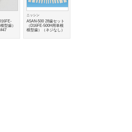
ニッシン
D16FE-
A5AN-500 28歯セット
根模型歯）
（D16FE-500H用単根
#47
模型歯）（ネジなし）