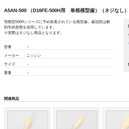
A5AN-500 （D16FE-500H用 単根模型歯）（ネジなし）
顎模型500Hシリーズに予め装着されている模型歯。歯冠部は解
剖学的形態を採用しています。
※実際はネジなし商品となります。
型番
－
メーカー
ニッシン
サイズ
－
重量
－
関連商品