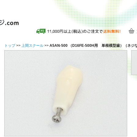
トップ
>>
上間スクール
>>
A5AN-500 （D16FE-500H用 単根模型歯）（ネジ