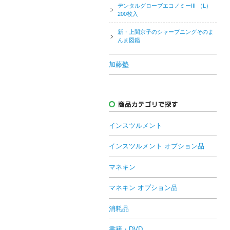
デンタルグローブエコノミーIII （L）
200枚入
新・上間京子のシャープニングそのま
んま図鑑
加藤塾
インスツルメント
インスツルメント オプション品
マネキン
マネキン オプション品
消耗品
書籍・DVD