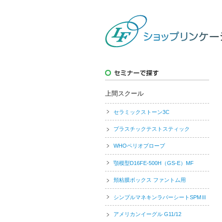
上間スクール
セラミックストーン3C
プラスチックテストスティック
WHOペリオプローブ
顎模型D16FE-500H（GS-E）MF
頬粘膜ボックス ファントム用
シンプルマネキンラバーシートSPMⅢ
アメリカンイーグル G11/12